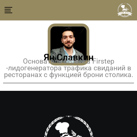
Ян Славкин
Основатель сервиса Firstep
-лидогенератора трафика свиданий в
ресторанах с функцией брони столика.