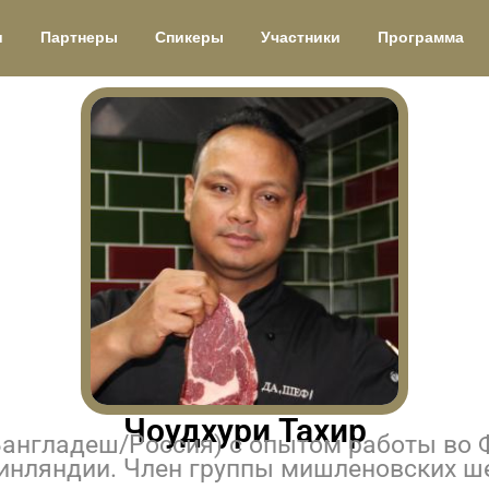
и
Партнеры
Спикеры
Участники
Программа
Чоудхури Тахир
Бангладеш/Россия) с опытом работы во Ф
инляндии. Член группы мишленовских ш