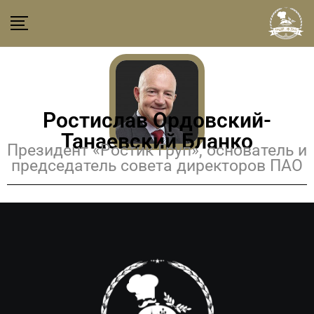
Ростислав Ордовский-
Танаевский Бланко
Президент «Ростик Груп», основатель и
председатель совета директоров ПАО