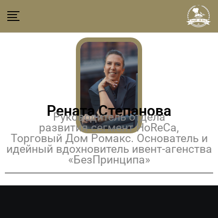
Рената Степанова
Руководитель отдела
развития сегмент HoReCa,
Торговый Дом Ромакс. Основатель и
идейный вдохновитель ивент-агенства
«БезПринципа»