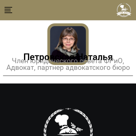
Петровская Наталья
Член юридического совета ФРиО,
Адвокат, партнер адвокатского бюро