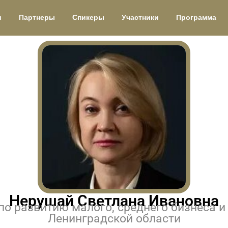
и
Партнеры
Спикеры
Участники
Программа
Нерушай Светлана Ивановна
по развитию малого, среднего бизнеса и
Ленинградской области