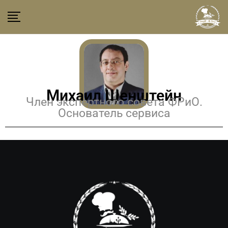
Михаил Шенштейн
Член экспертного совета ФРиО.
Основатель сервиса