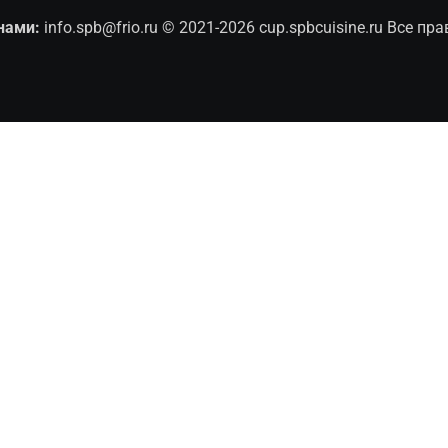
нами:
info.spb@frio.ru
© 2021-2026 cup.spbcuisine.ru Все п