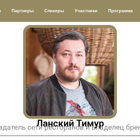
и
Партнеры
Спикеры
Участники
Программа
Ланский Тимур
здатель сети ресторанов и владелец бре