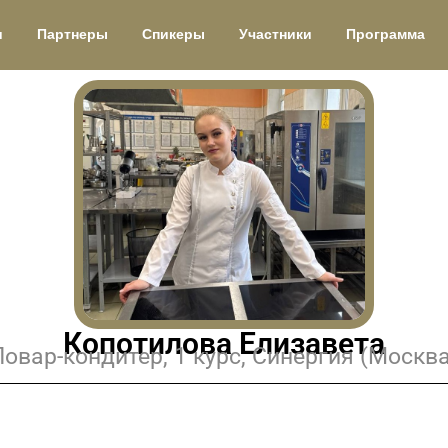
и
Партнеры
Спикеры
Участники
Программа
Копотилова Елизавета
Повар-кондитер, 1 курс, Синергия (Москва