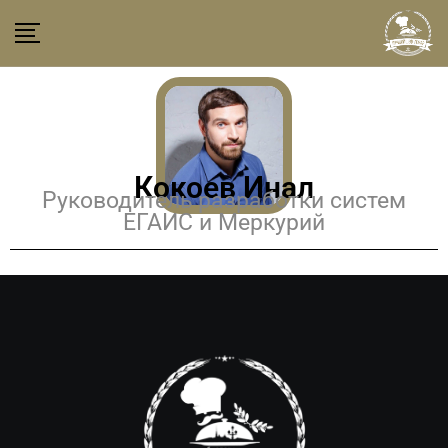
Кокоев Инал
Руководитель разработки систем
ЕГАИС и Меркурий