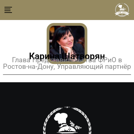
Карина Шатворян
Глава Представительства ФРиО в
Ростов-на-Дону, Управляющий партнёр