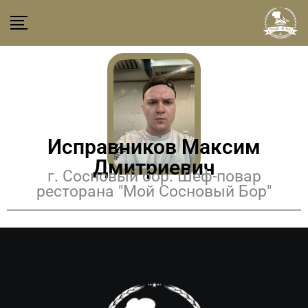
Исправников Максим
Дмитриевич
г. Сосновый бор. Шеф-повар
ресторана "Мой Сосновый Бор"