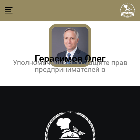
Герасимов Олег
Уполномоченный по Защите прав
предпринимателей в