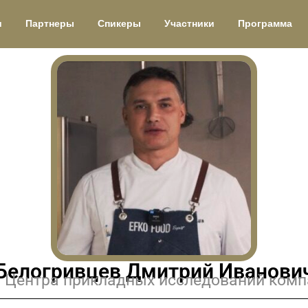
и
Партнеры
Спикеры
Участники
Программа
Белогривцев Дмитрий Иванови
 Центра прикладных исследований ком