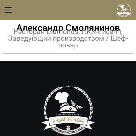
Александр Смолянинов
Ресторан Diamonds, г.Кингисепп,
Заведующий производством / Шеф-
повар