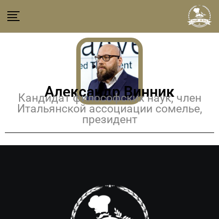
Александр Винник
Кандидат философских наук, член
Итальянской ассоциации сомелье,
президент