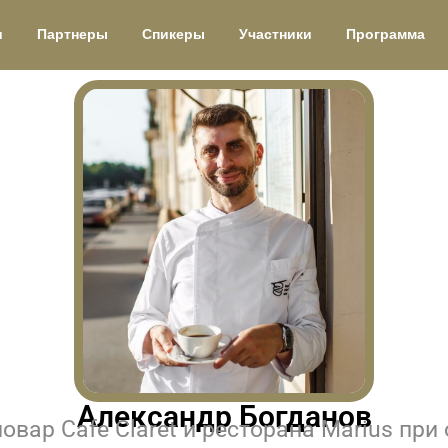
и
Партнеры
Спикеры
Участники
Программа
Александр Богданов
вар Cafe Claret и ресторана Marius при