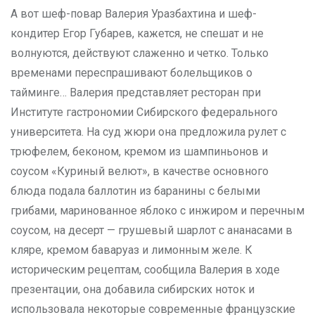
А вот шеф-повар Валерия Ураз­бахтина и шеф-
кондитер Егор Губарев, кажется, не спешат и не
волнуются, действуют слаженно и четко. Только
временами переспрашивают болельщиков о
тайминге… Валерия представляет ресторан при
Институте гастрономии Сибирского федерального
университета. На суд жюри она предложила рулет с
трюфелем, беконом, кремом из шампиньонов и
соусом «Куриный велют», в качестве основного
блюда подала баллотин из баранины с белыми
грибами, маринованное яблоко с инжиром и перечным
соусом, на десерт — грушевый шарлот с ананасами в
кляре, кремом баваруаз и лимонным желе. К
историческим рецептам, сообщила Валерия в ходе
презентации, она добавила сибирских ноток и
использовала некоторые современные французские