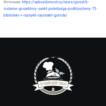
Источник:
https://spbvedomosti.ru/news/gorod/k-
sisteme-gosarkhivy-sankt-peterburga-podklyucheny-73-
biblioteki-v-raznykh-rayonakh-goroda/