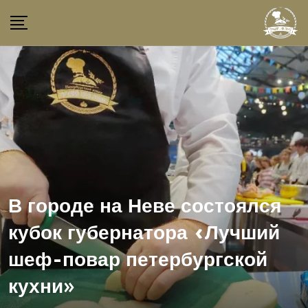
Skip
to
content
В городе на Неве состоялся
кубок губернатора «Лучший
шеф-повар петербургской
кухни»